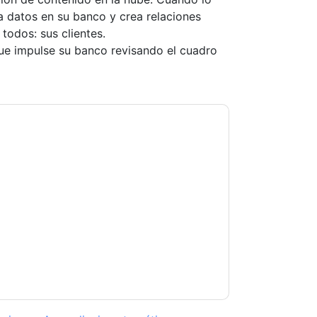
ra datos en su banco y crea relaciones
todos: sus clientes.
ue impulse su banco revisando el cuadro
ting you with marketing-related emails or by
x
web sites and communications are subject
ms of use. All data is protected by our
Privacy
ase email dataprotection@techpublishhub.com