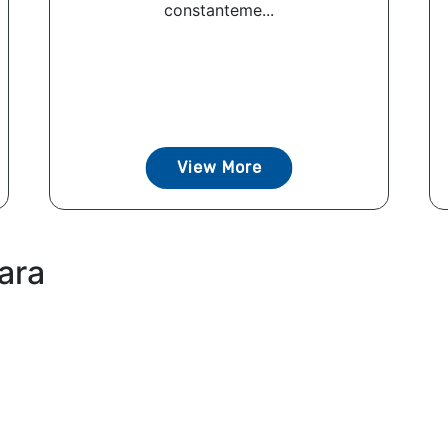
constanteme...
View More
ara