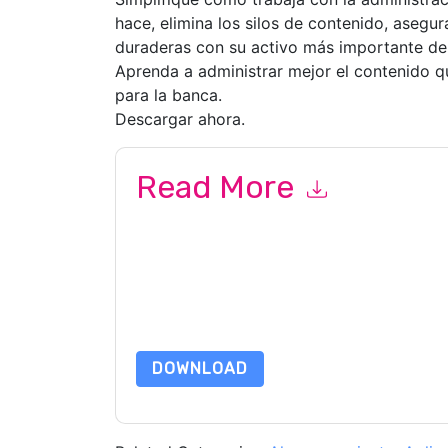
hace, elimina los silos de contenido, asegu
duraderas con su activo más importante de 
Aprenda a administrar mejor el contenido q
para la banca.
Descargar ahora.
Read More
By submitting this form you agree to
Box
contac
telephone. You may unsubscribe at any time.
Bo
to their Privacy Notice.
By requesting this resource you agree to our ter
Notice
. If you have any further questions ple
DOWNLOAD