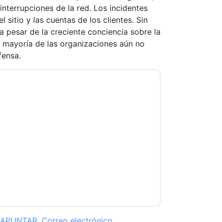
 interrupciones de la red. Los incidentes
 sitio y las cuentas de los clientes. Sin
 pesar de la creciente conciencia sobre la
n mayoría de las organizaciones aún no
fensa.
tacting you with marketing-related emails or
.
Human
web sites and communications are
ms of use. All data is protected by our
Privacy
ase email dataprotection@techpublishhub.com
APUNTAR
,
Correo electrónico
,