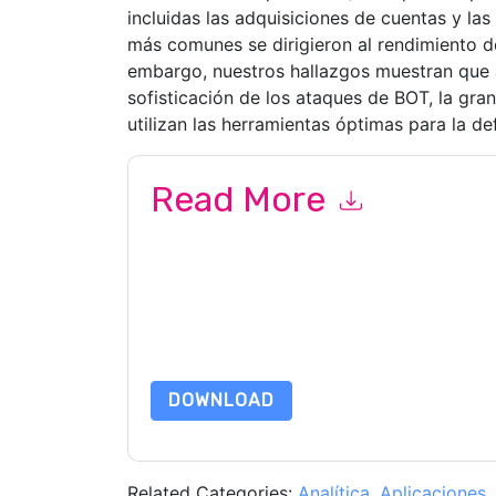
incluidas las adquisiciones de cuentas y las
más comunes se dirigieron al rendimiento del
embargo, nuestros hallazgos muestran que a
sofisticación de los ataques de BOT, la gra
utilizan las herramientas óptimas para la de
Read More
By submitting this form you agree to
Human
con
by telephone. You may unsubscribe at any time
subject to their Privacy Notice.
By requesting this resource you agree to our ter
Notice
. If you have any further questions ple
DOWNLOAD
Related Categories:
Analítica
,
Aplicaciones
,