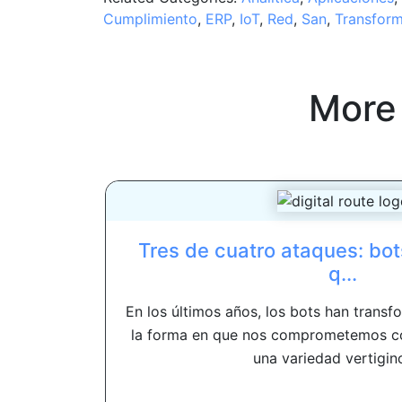
Cumplimiento
,
ERP
,
IoT
,
Red
,
San
,
Transform
More
Tres de cuatro ataques: bot
q...
En los últimos años, los bots han tran
la forma en que nos comprometemos co
una variedad vertigino