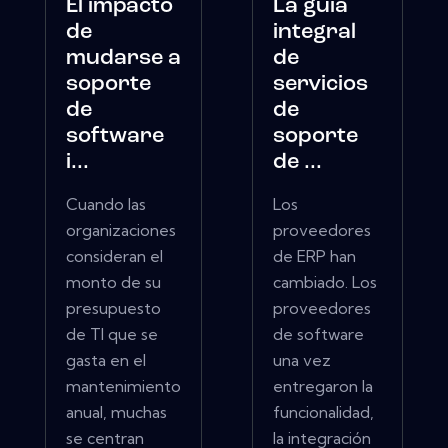
El impacto
La guía
de
integral
mudarse a
de
soporte
servicios
de
de
software
soporte
i...
de ...
Cuando las
Los
organizaciones
proveedores
consideran el
de ERP han
monto de su
cambiado. Los
presupuesto
proveedores
de TI que se
de software
gasta en el
una vez
mantenimiento
entregaron la
anual, muchas
funcionalidad,
se centran
la integración