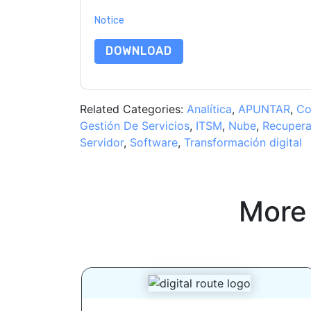
By requesting this resource you agree to our ter
Notice
. If you have any further questions ple
DOWNLOAD
Related Categories:
Analítica
,
APUNTAR
,
Co
Gestión De Servicios
,
ITSM
,
Nube
,
Recupera
Servidor
,
Software
,
Transformación digital
More