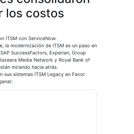
 los costos
on ITSM con ServiceNow.
e, la modernización de ITSM es un paso en
: SAP SuccessFactors, Experian, Group
 Jazeera Media Network y Royal Bank of
stán mirando hacia atrás.
on sus sistemas ITSM Legacy en Favor
ganar:
ow
contacting you with marketing-related
 any time.
ServiceNow
web sites and
ice.