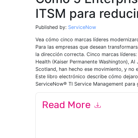
ITSM para reducir
Published by:
ServiceNow
Vea cómo cinco marcas líderes modernizar
Para las empresas que desean transformars
la dirección correcta. Cinco marcas líderes
Health (Kaiser Permanente Washington), Al
Scotland, han hecho ese movimiento, y no e
Este libro electrónico describe cómo dejar
ServiceNow® TI Service Management para 
Read More
By submitting this form you agree to
ServiceN
emails or by telephone. You may unsubscribe at
communications are subject to their Privacy Not