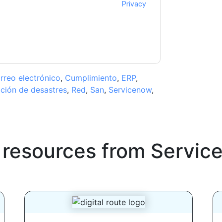
ms of use. All data is protected by our
Privacy
ase email dataprotection@techpublishhub.com
rreo electrónico
,
Cumplimiento
,
ERP
,
ción de desastres
,
Red
,
San
,
Servicenow
,
 resources from
Servic