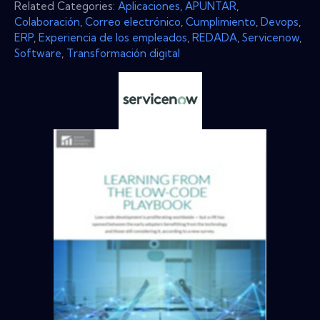
Related Categories:
Aplicaciones
,
APUNTAR
,
Colaboración
,
Correo electrónico
,
Cumplimiento
,
Devops
,
ERP
,
Experiencia de los empleados
,
REDADA
,
Servicenow
,
Software
,
Transformación digital