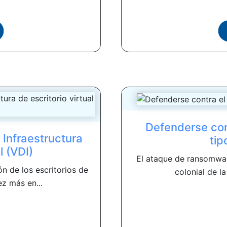
Defenderse con
Infraestructura
tip
l (VDI)
El ataque de ransomwar
n de los escritorios de
colonial de l
z más en...