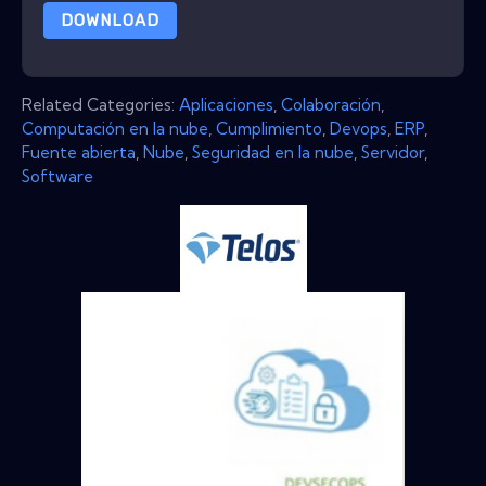
DOWNLOAD
Related Categories:
Aplicaciones
,
Colaboración
,
Computación en la nube
,
Cumplimiento
,
Devops
,
ERP
,
Fuente abierta
,
Nube
,
Seguridad en la nube
,
Servidor
,
Software