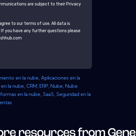
munications are subject to their Privacy
gree to our terms of use. All data is
. If you have any further questions please
ishhub.com
iento en la nube
,
Aplicaciones en la
en la nube
,
CRM
,
ERP
,
Nube
,
Nube
aformas en la nube
,
SaaS
,
Seguridad en la
entas
re resources from
Gene