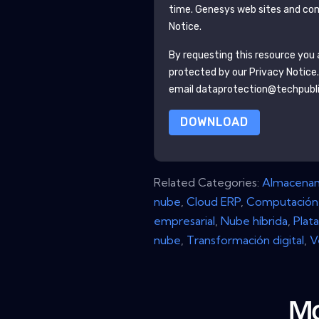
time.
Genesys
web sites and com
Notice.
By requesting this resource you a
protected by our
Privacy Notice
email dataprotection@techpubl
DOWNLOAD
Related Categories:
Almacenam
nube
,
Cloud ERP
,
Computación 
empresarial
,
Nube híbrida
,
Plat
nube
,
Transformación digital
,
V
Mo