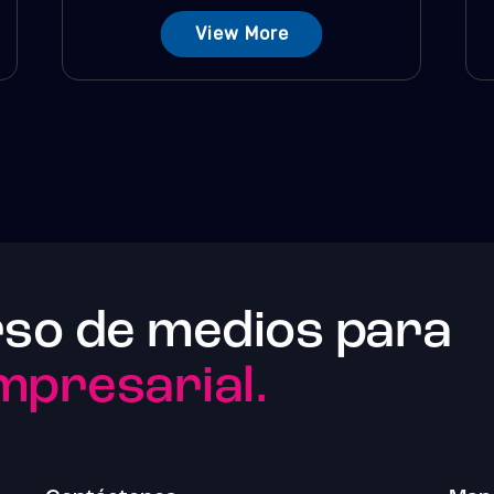
View More
rso de medios para
empresarial.