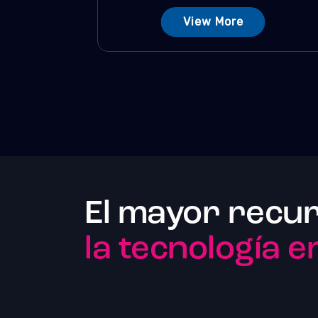
View More
El mayor recu
la tecnología 