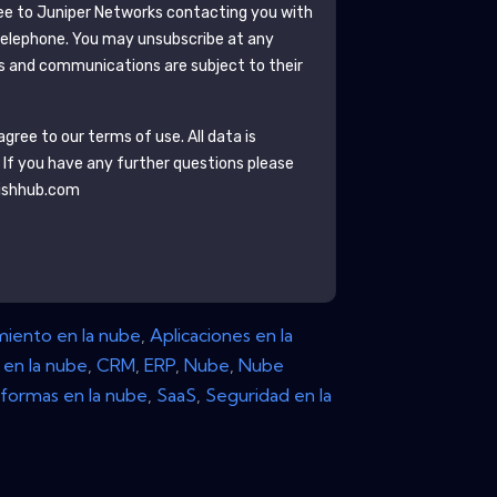
ee to
Juniper Networks
contacting you with
telephone. You may unsubscribe at any
s and communications are subject to their
gree to our terms of use. All data is
. If you have any further questions please
ishhub.com
iento en la nube
,
Aplicaciones en la
en la nube
,
CRM
,
ERP
,
Nube
,
Nube
aformas en la nube
,
SaaS
,
Seguridad en la