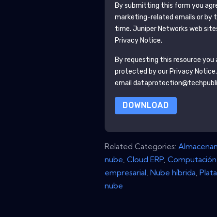
By submitting this form you agr
marketing-related emails or by 
time.
Juniper Networks
web site
Privacy Notice.
By requesting this resource you a
protected by our
Privacy Notice
email dataprotection@techpubl
DOWNLOAD
Related Categories:
Almacenam
nube
,
Cloud ERP
,
Computación 
empresarial
,
Nube híbrida
,
Plat
nube