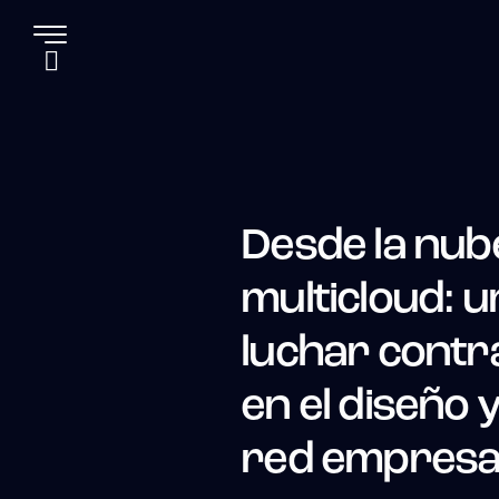
Desde la nub
multicloud: u
luchar contra
en el diseño 
red empresar