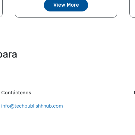
View More
para
Contáctenos
info@techpublishhhub.com