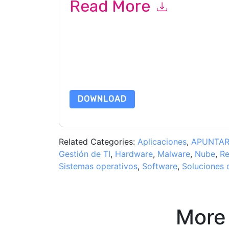
Read More
By submitting this form you agree to
Tanium
con
by telephone. You may unsubscribe at any time
subject to their Privacy Notice.
By requesting this resource you agree to our ter
Notice
. If you have any further questions ple
DOWNLOAD
Related Categories:
Aplicaciones
,
APUNTA
Gestión de TI
,
Hardware
,
Malware
,
Nube
,
R
Sistemas operativos
,
Software
,
Soluciones 
More