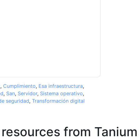
tacting you with marketing-related emails or
.
Tanium
web sites and communications are
ms of use. All data is protected by our
Privacy
ase email dataprotection@techpublishhub.com
R
,
Cumplimiento
,
Esa infraestructura
,
ed
,
San
,
Servidor
,
Sistema operativo
,
de seguridad
,
Transformación digital
 resources from
Tanium