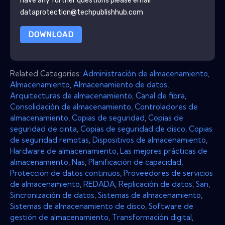
have any further questions please email
dataprotection@techpublishhub.com
DOWNLOAD
Related Categories:
Administración de almacenamiento
,
Almacenamiento
,
Almacenamiento de datos
,
Arquitecturas de almacenamiento
,
Canal de fibra
,
Consolidación de almacenamiento
,
Controladores de
almacenamiento
,
Copias de seguridad
,
Copias de
seguridad de cinta
,
Copias de seguridad de disco
,
Copias
de seguridad remotas
,
Dispositivos de almacenamiento
,
Hardware de almacenamiento
,
Las mejores prácticas de
almacenamiento
,
Nas
,
Planificación de capacidad
,
Protección de datos continuos
,
Proveedores de servicios
de almacenamiento
,
REDADA
,
Replicación de datos
,
San
,
Sincronización de datos
,
Sistemas de almacenamiento
,
Sistemas de almacenamiento de disco
,
Software de
gestión de almacenamiento
,
Transformación digital
,