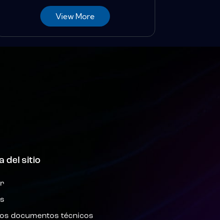
View More
 del sitio
r
s
mos documentos técnicos