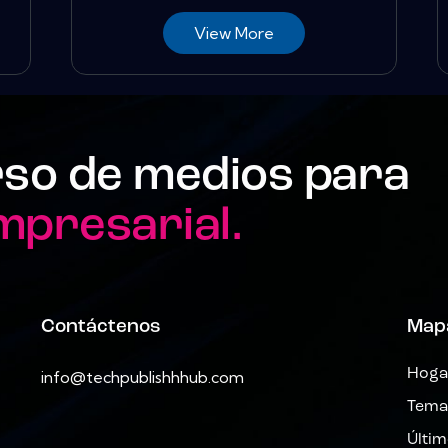
View More
rso de medios para
empresarial.
Contáctenos
Mapa
Hoga
info@techpublishhhub.com
Tema
Últi