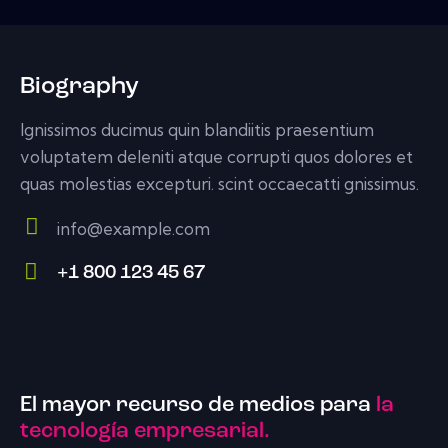
Biography
Ignissimos ducimus quin blandiitis praesentium
voluptatem deleniti atque corrupti quos dolores et
quas molestias excepturi. scint occaecatti gnissimus.
info@example.com
E-
+1 800 123 45 67
m
Ph
ail:
on
e:
El mayor recurso de medios para
la
tecnología empresarial.