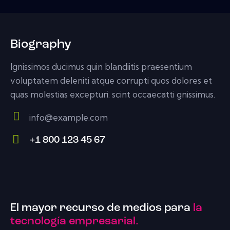
Biography
Ignissimos ducimus quin blandiitis praesentium
voluptatem deleniti atque corrupti quos dolores et
quas molestias excepturi. scint occaecatti gnissimus.
info@example.com
E-
+1 800 123 45 67
m
Ph
ail:
on
e:
El mayor recurso de medios para
la
tecnología empresarial.