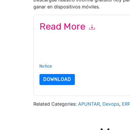
ganar en dispositivos móviles.
Read More
By submitting this form you agree to
Bitrise
con
by telephone. You may unsubscribe at any time
subject to their Privacy Notice.
By requesting this resource you agree to our ter
Notice
. If you have any further questions ple
DOWNLOAD
Related Categories:
APUNTAR
,
Devops
,
ER