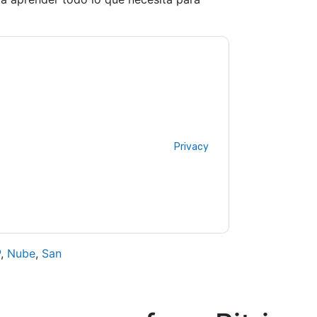
tacting you with marketing-related emails or
.
Bitrise
web sites and communications are
ms of use. All data is protected by our
Privacy
ase email dataprotection@techpublishhub.com
P
,
Nube
,
San