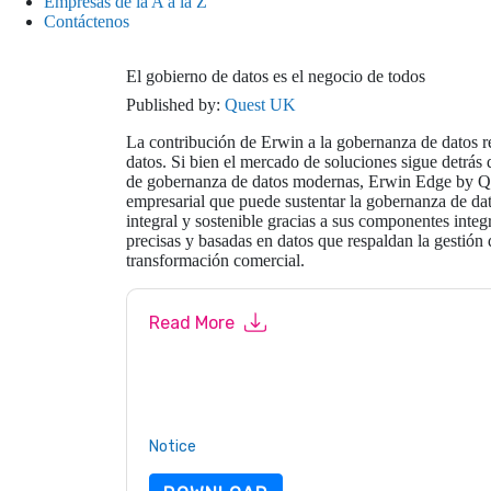
Empresas de la A a la Z
Contáctenos
El gobierno de datos es el negocio de todos
Published by:
Quest UK
La contribución de Erwin a la gobernanza de datos 
datos. Si bien el mercado de soluciones sigue detrás 
de gobernanza de datos modernas, Erwin Edge by Que
empresarial que puede sustentar la gobernanza de da
integral y sostenible gracias a sus componentes integ
precisas y basadas en datos que respaldan la gestión d
transformación comercial.
Read More
By submitting this form you agree to
Quest UK
c
or by telephone. You may unsubscribe at any ti
are subject to their Privacy Notice.
By requesting this resource you agree to our ter
Notice
. If you have any further questions ple