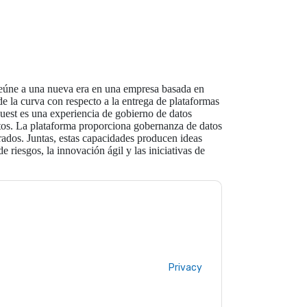
reúne a una nueva era en una empresa basada en
de la curva con respecto a la entrega de plataformas
st es una experiencia de gobierno de datos
tos. La plataforma proporciona gobernanza de datos
rados. Juntas, estas capacidades producen ideas
e riesgos, la innovación ágil y las iniciativas de
ontacting you with marketing-related emails
me.
Quest UK
web sites and communications
ms of use. All data is protected by our
Privacy
ase email dataprotection@techpublishhub.com