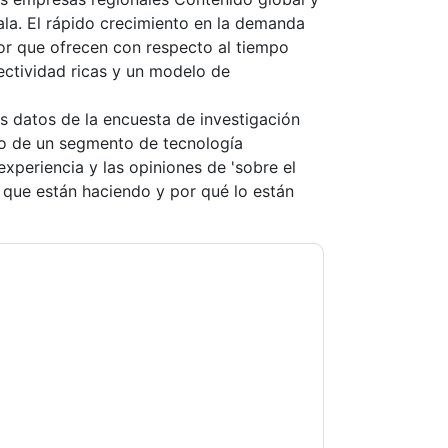
ala. El rápido crecimiento en la demanda
or que ofrecen con respecto al tiempo
ectividad ricas y un modelo de
 datos de la encuesta de investigación
do de un segmento de tecnología
experiencia y las opiniones de 'sobre el
o que están haciendo y por qué lo están
Electric
contacting you with marketing-
ribe at any time.
Schneider Electric
web sites
y Notice.
ms of use. All data is protected by our
Privacy
ase email dataprotection@techpublishhub.com