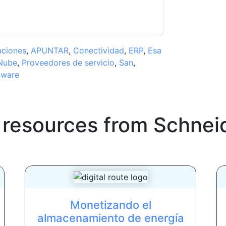
aciones
,
APUNTAR
,
Conectividad
,
ERP
,
Esa
Nube
,
Proveedores de servicio
,
San
,
tware
 resources from
Schneid
Monetizando el
almacenamiento de energía