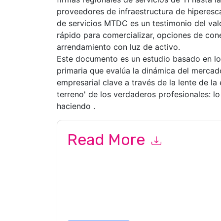
proveedores de infraestructura de hiperesc
de servicios MTDC es un testimonio del val
rápido para comercializar, opciones de con
arrendamiento con luz de activo.
Este documento es un estudio basado en los
primaria que evalúa la dinámica del merca
empresarial clave a través de la lente de la 
terreno' de los verdaderos profesionales: l
haciendo .
Read More
By submitting this form you agree to
Schneider 
related emails or by telephone. You may unsubsc
and communications are subject to their Privac
By requesting this resource you agree to our ter
Notice
. If you have any further questions ple