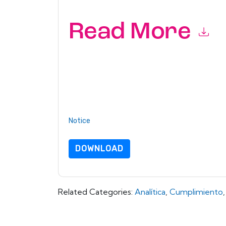
Read More
By submitting this form you agree to
Immersive
emails or by telephone. You may unsubscribe at
communications are subject to their Privacy Not
By requesting this resource you agree to our ter
Notice
. If you have any further questions ple
DOWNLOAD
Related Categories:
Analítica
,
Cumplimiento