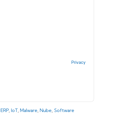
 Labs
contacting you with marketing-related
 any time.
Immersive Labs
web sites and
ice.
ms of use. All data is protected by our
Privacy
ase email dataprotection@techpublishhub.com
,
ERP
,
IoT
,
Malware
,
Nube
,
Software