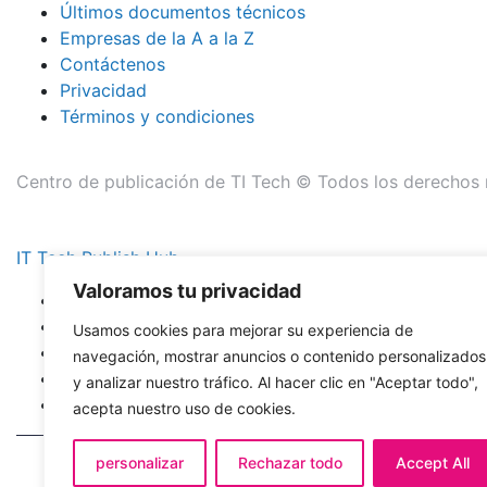
Últimos documentos técnicos
Empresas de la A a la Z
Contáctenos
Privacidad
Términos y condiciones
Centro de publicación de TI Tech © Todos los derechos 
IT Tech Publish Hub
Valoramos tu privacidad
Hogar
Temas
Usamos cookies para mejorar su experiencia de
Últimos documentos técnicos
navegación, mostrar anuncios o contenido personalizados
Empresas de la A a la Z
y analizar nuestro tráfico. Al hacer clic en "Aceptar todo",
Contáctenos
acepta nuestro uso de cookies.
personalizar
Rechazar todo
Accept All