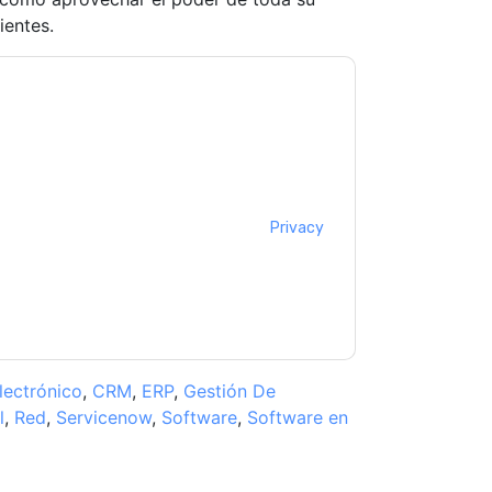
ientes.
ow
contacting you with marketing-related
 any time.
ServiceNow
web sites and
ice.
ms of use. All data is protected by our
Privacy
ase email dataprotection@techpublishhub.com
lectrónico
,
CRM
,
ERP
,
Gestión De
l
,
Red
,
Servicenow
,
Software
,
Software en