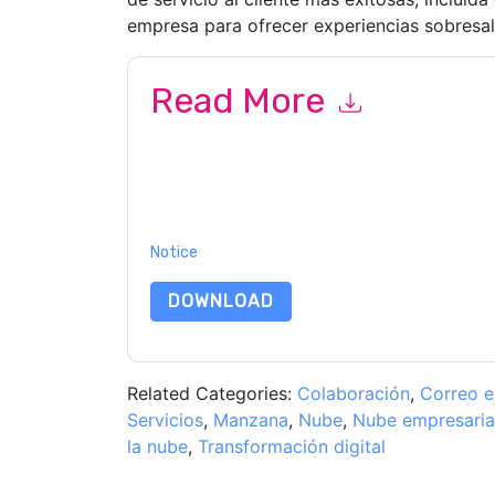
empresa para ofrecer experiencias sobresal
Read More
By submitting this form you agree to
ServiceN
emails or by telephone. You may unsubscribe at
communications are subject to their Privacy Not
By requesting this resource you agree to our ter
Notice
. If you have any further questions ple
DOWNLOAD
Related Categories:
Colaboración
,
Correo e
Servicios
,
Manzana
,
Nube
,
Nube empresaria
la nube
,
Transformación digital