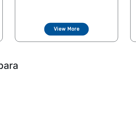
View More
para