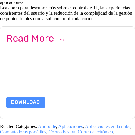
aplicaciones.
Lea ahora para descubrir más sobre el control de TI, las experiencias
consistentes del usuario y la reducción de la complejidad de la gestión
de puntos finales con la solución unificada correcta.
Read More
By submitting this form you agree to
Quest KACE
contacting
you with marketing-related emails or by telephone. You may
unsubscribe at any time.
Quest KACE
web sites and
communications are subject to their Privacy Notice.
By requesting this resource you agree to our terms of use. All
data is protected by our
Privacy Notice
. If you have any
further questions please email
dataprotection@techpublishhub.com
DOWNLOAD
Related Categories:
Androide
,
Aplicaciones
,
Aplicaciones en la nube
,
Computadoras portátiles
,
Correo basura
,
Correo electrónico
,