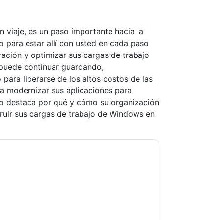
 viaje, es un paso importante hacia la
o para estar allí con usted en cada paso
ación y optimizar sus cargas de trabajo
puede continuar guardando,
para liberarse de los altos costos de las
a modernizar sus aplicaciones para
ico destaca por qué y cómo su organización
ruir sus cargas de trabajo de Windows en
b Services: AWS
contacting you with
may unsubscribe at any time.
Amazon Web
subject to their Privacy Notice.
ms of use. All data is protected by our
Privacy