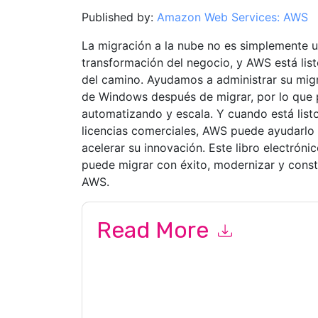
Published by:
Amazon Web Services: AWS
La migración a la nube no es simplemente un
transformación del negocio, y AWS está list
del camino. Ayudamos a administrar su migr
de Windows después de migrar, por lo que 
automatizando y escala. Y cuando está listo 
licencias comerciales, AWS puede ayudarlo 
acelerar su innovación. Este libro electrón
puede migrar con éxito, modernizar y const
AWS.
Read More
By submitting this form you agree to
Amazon We
marketing-related emails or by telephone. You 
Services: AWS
web sites and communications are 
By requesting this resource you agree to our ter