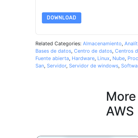
Notice
. If you have any further questions ple
DOWNLOAD
Related Categories:
Almacenamiento
,
Analít
Bases de datos
,
Centro de datos
,
Centros d
Fuente abierta
,
Hardware
,
Linux
,
Nube
,
Pro
San
,
Servidor
,
Servidor de windows
,
Softwa
More
AWS