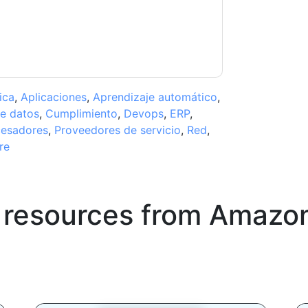
ase email dataprotection@techpublishhub.com
ica
,
Aplicaciones
,
Aprendizaje automático
,
e datos
,
Cumplimiento
,
Devops
,
ERP
,
cesadores
,
Proveedores de servicio
,
Red
,
re
 resources from
Amazon