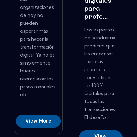
digitales
organizaciones
para
de hoy no
profe...
pueden
Los expertos
esperar más
de la industria
para hacer la
predicen que
transformación
las empresas
digital. Ya no es
exitosas
simplemente
pronto se
bueno
convertirán
reemplazar los
en 100%
pasos manuales
digitales para
ob...
todas las
transacciones.
El desafío ...
View More
View