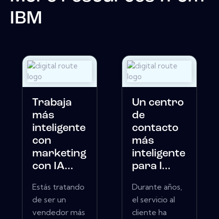
IBM
Trabaja
Un centro
más
de
inteligente
contacto
con
más
marketing
inteligente
con IA...
para l...
Estás tratando
Durante años,
de ser un
el servicio al
vendedor más
cliente ha