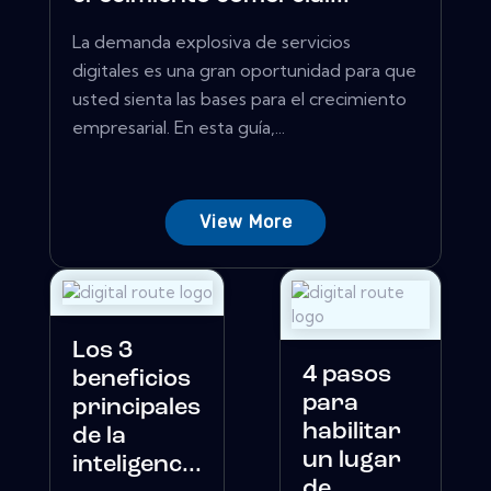
La demanda explosiva de servicios
digitales es una gran oportunidad para que
usted sienta las bases para el crecimiento
empresarial. En esta guía,...
View More
Los 3
4 pasos
beneficios
para
principales
habilitar
de la
un lugar
inteligenc...
de