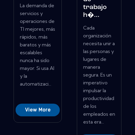
La demanda de
trabajo
servicios y
h�...
operaciones de
Cada
TI mejores, más
organización
rápidos, más
necesita unir a
baratos y más
las personas y
escalables
lugares de
nunca ha sido
manera
mayor. Si usa AI
segura. Es un
y la
imperativo
automatizaci...
impulsar la
productividad
de los
View More
empleados en
esta era...