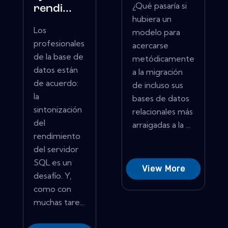
¿Qué pasaría si
rendi...
hubiera un
Los
modelo para
profesionales
acercarse
de la base de
metódicamente
datos están
a la migración
de acuerdo:
de incluso sus
la
bases de datos
sintonización
relacionales más
del
arraigadas a la ...
rendimiento
del servidor
SQL es un
View More
desafío. Y,
como con
muchas tare...