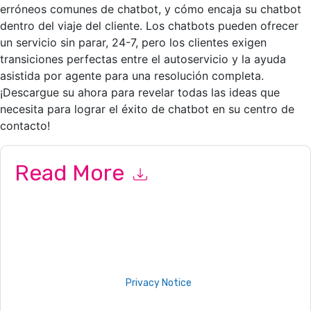
erróneos comunes de chatbot, y cómo encaja su chatbot
dentro del viaje del cliente. Los chatbots pueden ofrecer
un servicio sin parar, 24-7, pero los clientes exigen
transiciones perfectas entre el autoservicio y la ayuda
asistida por agente para una resolución completa.
¡Descargue su ahora para revelar todas las ideas que
necesita para lograr el éxito de chatbot en su centro de
contacto!
Read More
By submitting this form you agree to
NICE
contacting you
with marketing-related emails or by telephone. You may
unsubscribe at any time.
NICE
web sites and communications
are subject to their Privacy Notice.
By requesting this resource you agree to our terms of use. All
data is protected by our
Privacy Notice
. If you have any
further questions please email