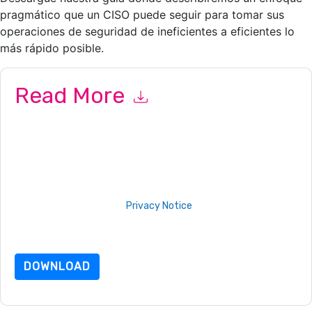
pragmático que un CISO puede seguir para tomar sus
operaciones de seguridad de ineficientes a eficientes lo
más rápido posible.
Read More
By submitting this form you agree to
Exabeam
contacting
you with marketing-related emails or by telephone. You may
unsubscribe at any time.
Exabeam
web sites and
communications are subject to their Privacy Notice.
By requesting this resource you agree to our terms of use. All
data is protected by our
Privacy Notice
. If you have any
further questions please email
dataprotection@techpublishhub.com
DOWNLOAD