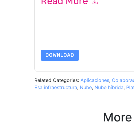
Read More
By submitting this form you agree to
Quest UK
c
or by telephone. You may unsubscribe at any ti
are subject to their Privacy Notice.
By requesting this resource you agree to our ter
Notice
. If you have any further questions ple
DOWNLOAD
Related Categories:
Aplicaciones
,
Colabora
Esa infraestructura
,
Nube
,
Nube híbrida
,
Pla
More