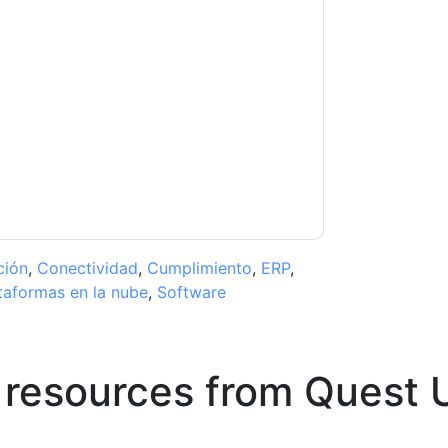
ontacting you with marketing-related emails
me.
Quest UK
web sites and communications
ms of use. All data is protected by our
Privacy
ase email dataprotection@techpublishhub.com
ción
,
Conectividad
,
Cumplimiento
,
ERP
,
taformas en la nube
,
Software
 resources from
Quest 