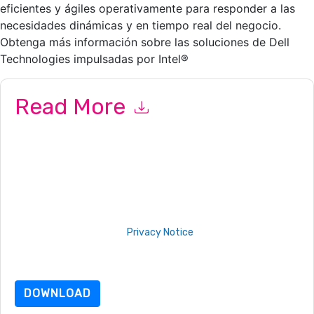
eficientes y ágiles operativamente para responder a las
necesidades dinámicas y en tiempo real del negocio.
Obtenga más información sobre las soluciones de Dell
Technologies impulsadas por Intel®
Read More
By submitting this form you agree to
Dell Technologies
contacting you with marketing-related emails or by
telephone. You may unsubscribe at any time.
Dell Technologies
web sites and communications are subject to their Privacy
Notice.
By requesting this resource you agree to our terms of use. All
data is protected by our
Privacy Notice
. If you have any
further questions please email
dataprotection@techpublishhub.com
DOWNLOAD