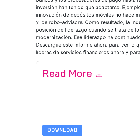
inversión han tenido que adaptarse. Ejempl
innovación de depósitos móviles no hace m
y los robo-advisors. Como resultado, la in
posición de liderazgo cuando se trata de lo
modernización. Ese liderazgo ha continuad
Descargue este informe ahora para ver lo q
líderes de servicios financieros ahora y para
Read More
By submitting this form you agree to
F5
contact
telephone. You may unsubscribe at any time.
F5
their Privacy Notice.
By requesting this resource you agree to our ter
Notice
. If you have any further questions ple
DOWNLOAD