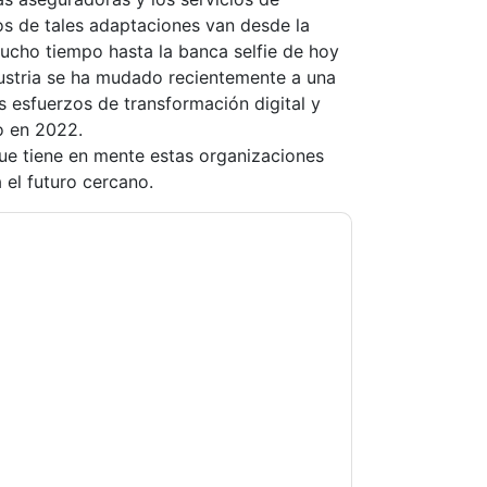
os de tales adaptaciones van desde la
ucho tiempo hasta la banca selfie de hoy
dustria se ha mudado recientemente a una
s esfuerzos de transformación digital y
o en 2022.
ue tiene en mente estas organizaciones
 el futuro cercano.
ing you with marketing-related emails or by
web sites and communications are subject to
ms of use. All data is protected by our
Privacy
ase email dataprotection@techpublishhub.com