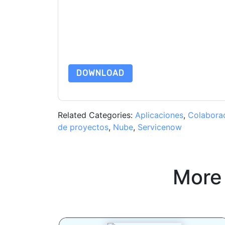
By submitting this form you agree to
ServiceN
emails or by telephone. You may unsubscribe at
communications are subject to their Privacy Not
By requesting this resource you agree to our ter
Notice
. If you have any further questions ple
DOWNLOAD
Related Categories:
Aplicaciones
,
Colabora
de proyectos
,
Nube
,
Servicenow
More