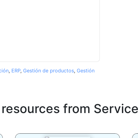
ow
contacting you with marketing-related
 any time.
ServiceNow
web sites and
ice.
ms of use. All data is protected by our
Privacy
ase email dataprotection@techpublishhub.com
ción
,
ERP
,
Gestión de productos
,
Gestión
 resources from
Servic