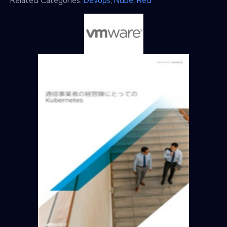
Related Categories:
Devops
,
Nube
,
Red