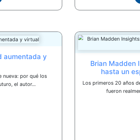
ad aumentada y
Brian Madden I
hasta un esp
e nueva: por qué los
Los primeros 20 años de
uro, el autor...
fueron realme